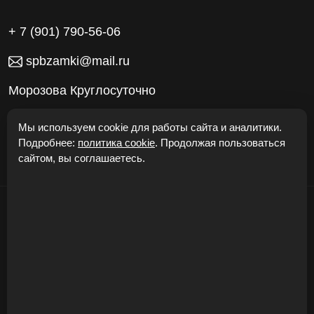
+ 7 (901) 790-56-06
spbzamki@mail.ru
Морозова Круглосуточно
Работаем без выходных
Мы используем cookie для работы сайта и аналитики.
Подробнее:
политика cookie
. Продолжая пользоваться
сайтом, вы соглашаетесь.
© "Откроем Двери24" 2026
Карта сайта
Политика конфиденциальности
Cookie
Соглашение
Безопасность
Информация, размещенная на сайте, носит ознакомительный