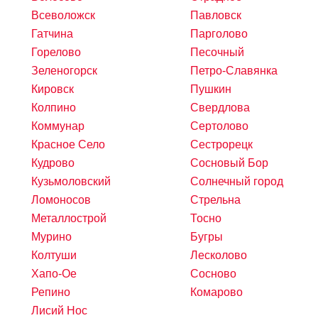
Всеволожск
Павловск
Гатчина
Парголово
Горелово
Песочный
Зеленогорск
Петро-Славянка
Кировск
Пушкин
Колпино
Свердлова
Коммунар
Сертолово
Красное Село
Сестрорецк
Кудрово
Сосновый Бор
Кузьмоловский
Солнечный город
Ломоносов
Стрельна
Металлострой
Тосно
Мурино
Бугры
Колтуши
Лесколово
Хапо-Ое
Сосново
Репино
Комарово
Лисий Нос