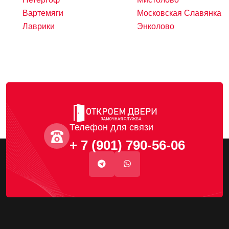
Вартемяги
Московская Славянка
Лаврики
Энколово
Телефон для связи
+ 7 (901) 790-56-06