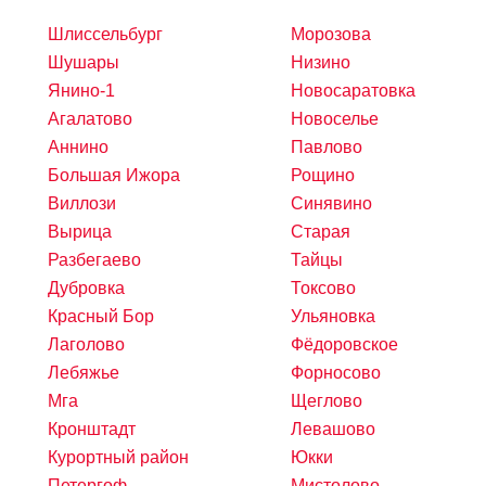
Шлиссельбург
Морозова
Шушары
Низино
Янино-1
Новосаратовка
Агалатово
Новоселье
Аннино
Павлово
Большая Ижора
Рощино
Виллози
Синявино
Вырица
Старая
Разбегаево
Тайцы
Дубровка
Токсово
Красный Бор
Ульяновка
Лаголово
Фёдоровское
Лебяжье
Форносово
Мга
Щеглово
Кронштадт
Левашово
Курортный район
Юкки
Петергоф
Мистолово